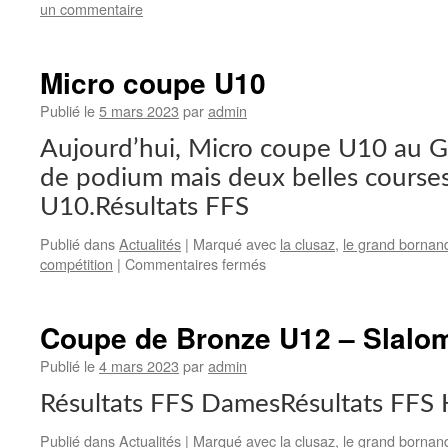
un commentaire
Micro coupe U10
Publié le
5 mars 2023
par
admin
Aujourd’hui, Micro coupe U10 au 
de podium mais deux belles course
U10.Résultats FFS
Publié dans
Actualités
|
Marqué avec
la clusaz
,
le grand bornan
sur
compétition
|
Commentaires fermés
Micro
coupe
U10
Coupe de Bronze U12 – Slalo
Publié le
4 mars 2023
par
admin
Résultats FFS DamesRésultats FF
Publié dans
Actualités
|
Marqué avec
la clusaz
,
le grand bornan