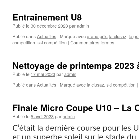
Prix
« Coupe
Entraînement U8
de
la
Publié le
30 décembre 2023
par
admin
fédération »
Publié dans
Actualités
|
Marqué avec
grand prix
,
la clusaz
,
le g
sur
competition
,
ski compétition
|
Commentaires fermés
Entraînemen
U8
Nettoyage de printemps 2023 à
Publié le
17 mai 2023
par
admin
Publié dans
Actualités
|
Marqué avec
la clusaz
,
ski compétition
|
Finale Micro Coupe U10 – La 
Publié le
5 avril 2023
par
admin
C’était la dernière course pour les 
et un superbe soleil sur le stade du 