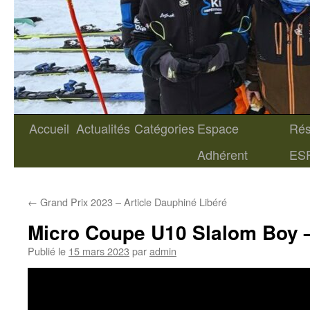
Accueil
Actualités
Catégories
Espace
Rés
Aller
Adhérent
ES
au
contenu
←
Grand Prix 2023 – Article Dauphiné Libéré
Micro Coupe U10 Slalom Boy 
Publié le
15 mars 2023
par
admin