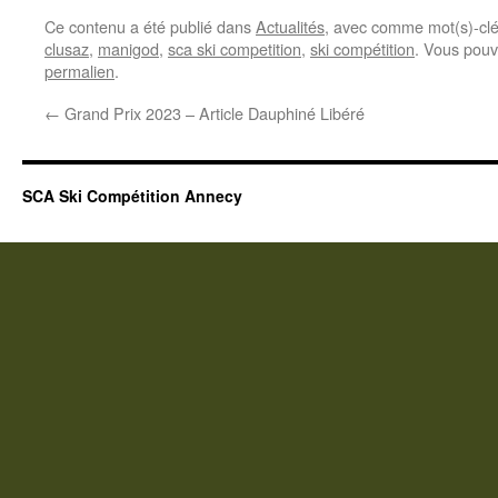
Ce contenu a été publié dans
Actualités
, avec comme mot(s)-cl
clusaz
,
manigod
,
sca ski competition
,
ski compétition
. Vous pouv
permalien
.
←
Grand Prix 2023 – Article Dauphiné Libéré
SCA Ski Compétition Annecy