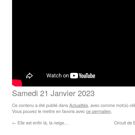
Samedi 21 Janvier 2023
Ce contenu a été publié dans
Actualités
, avec comme mot(s)-cl
Vous pouvez le mettre en favoris avec
ce permalien
.
←
Elle est enfin là, la neige…
Circuit de