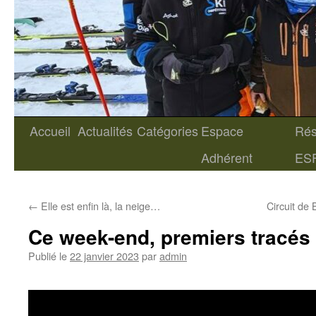
Accueil
Actualités
Catégories
Espace
Rés
Aller
Adhérent
ES
au
contenu
←
Elle est enfin là, la neige…
Circuit de
Ce week-end, premiers tracés 
Publié le
22 janvier 2023
par
admin