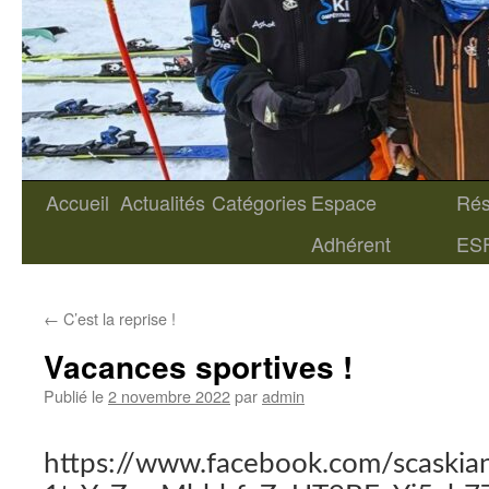
Accueil
Actualités
Catégories
Espace
Rés
Aller
Adhérent
ES
au
contenu
←
C’est la reprise !
Vacances sportives !
Publié le
2 novembre 2022
par
admin
https://www.facebook.com/scaskia