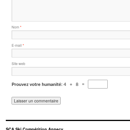
Nom
*
E-mail
*
Site web
Prouvez votre humanité:
4 + 8 =
SCA Ski Compétition Annecy