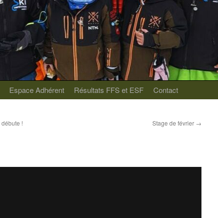
Espace Adhérent
Résultats FFS et ESF
Contact
 débute !
Stage de février
→