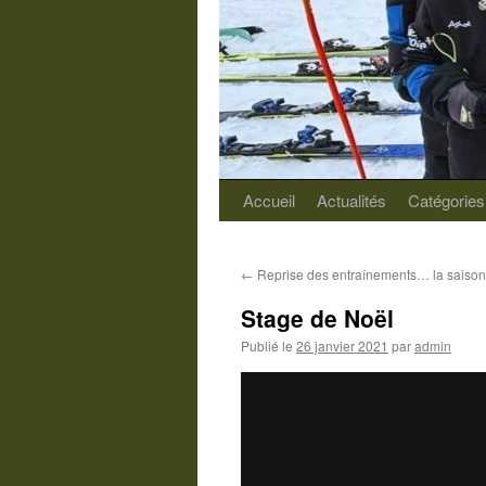
Accueil
Actualités
Catégories
Aller
au
←
Reprise des entraînements… la saison
contenu
Stage de Noël
Publié le
26 janvier 2021
par
admin