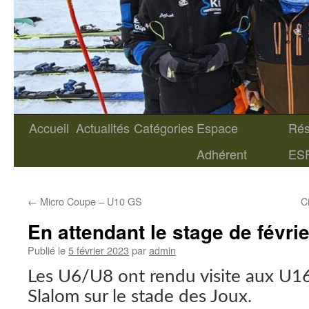
Accueil
Actualités
Catégories
Espace
Rés
Aller
Adhérent
ES
au
contenu
←
Micro Coupe – U10 GS
C
En attendant le stage de févri
Publié le
5 février 2023
par
admin
Les U6/U8 ont rendu visite aux U16
Slalom sur le stade des Joux.